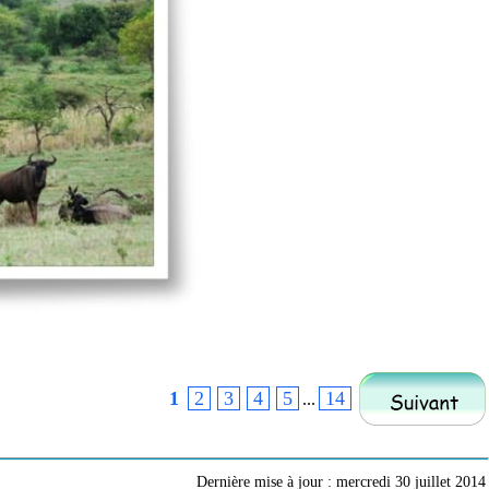
1
2
3
4
5
14
...
Dernière mise à jour : mercredi 30 juillet 2014