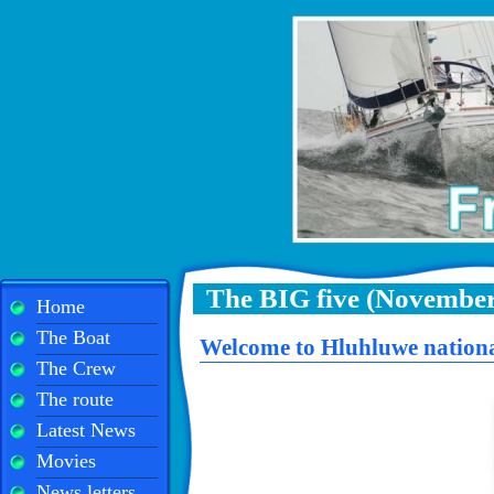
The BIG five (November
Home
The Boat
Welcome to Hluhluwe nationa
The Crew
The route
Latest News
Movies
News letters