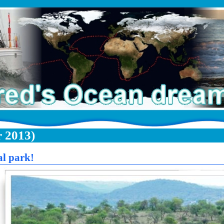
 2013)
l park!