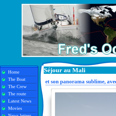
Séjour au Mali
Home
The Boat
et son panorama sublime, avec 
The Crew
The route
Latest News
Movies
News letters