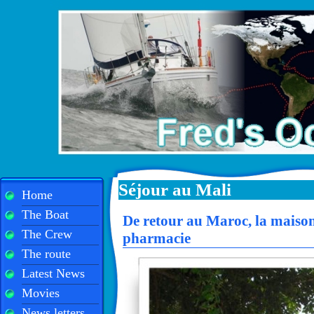
Séjour au Mali
Home
The Boat
De retour au Maroc, la maison
The Crew
pharmacie
The route
Latest News
Movies
News letters