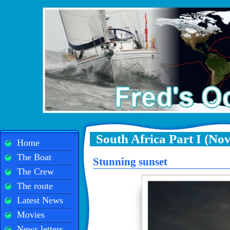
South Africa Part I (No
Home
The Boat
Stunning sunset
The Crew
The route
Latest News
Movies
News letters